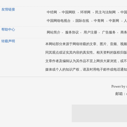
友情链接
中经网
-
中国网联
-
环球网
-
民主与法制网
-
中
中国网络电视台
-
国际在线
-
中青网
-
中新网
-
帮助中心
网站简介
-
服务协议
-
用户注册
-
广告服务
-
商
转载声明
本网站部分来源于网络转载的文章、图片、音频、视频
同其观点或证实其内容的真实性。相关资料的版权归版
文章作者及编辑认为其作品不宜上网供大家浏览，或不
媒体或个人的知识产权，请及时用电子邮件或电话通知
Power by
邮箱：nm