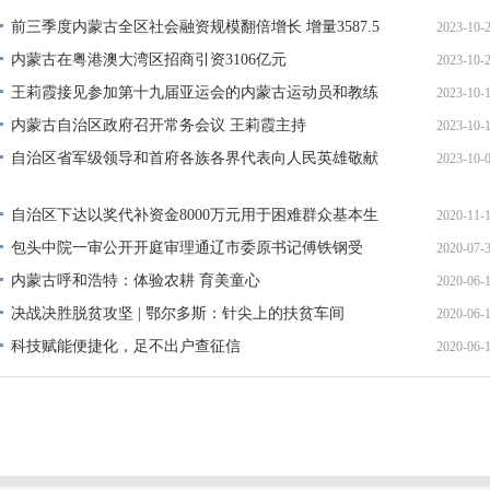
前三季度内蒙古全区社会融资规模翻倍增长 增量3587.5
2023-10-
内蒙古在粤港澳大湾区招商引资3106亿元
2023-10-
09:58:
王莉霞接见参加第十九届亚运会的内蒙古运动员和教练
2023-10-
11:57:
员
内蒙古自治区政府召开常务会议 王莉霞主持
2023-10-
10:39:
自治区省军级领导和首府各族各界代表向人民英雄敬献
2023-10-
15:49:
花
11:37:
自治区下达以奖代补资金8000万元用于困难群众基本生
2020-11-
活
包头中院一审公开开庭审理通辽市委原书记傅铁钢受
2020-07-
14:37:
贿、
内蒙古呼和浩特：体验农耕 育美童心
2020-06-
09:42:
决战决胜脱贫攻坚 | 鄂尔多斯：针尖上的扶贫车间
2020-06-
17:10:
科技赋能便捷化，足不出户查征信
2020-06-
16:56:
16:38: