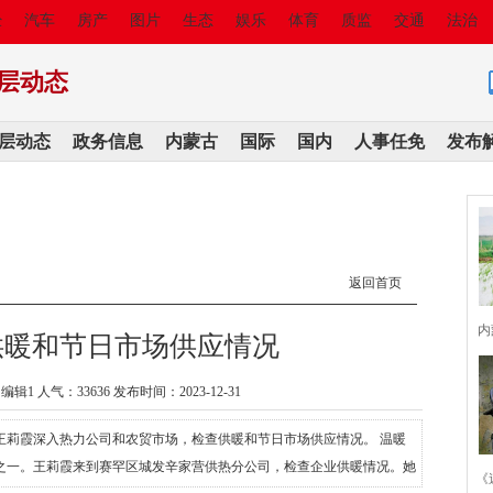
经
汽车
房产
图片
生态
娱乐
体育
质监
交通
法治
层动态
层动态
政务信息
内蒙古
国际
国内
人事任免
发布
返回首页
内
供暖和节日市场供应情况
编辑1 人气：
33636 发布时间：2023-12-31
席王莉霞深入热力公司和农贸市场，检查供暖和节日市场供应情况。 温暖
之一。王莉霞来到赛罕区城发辛家营供热分公司，检查企业供暖情况。她
《