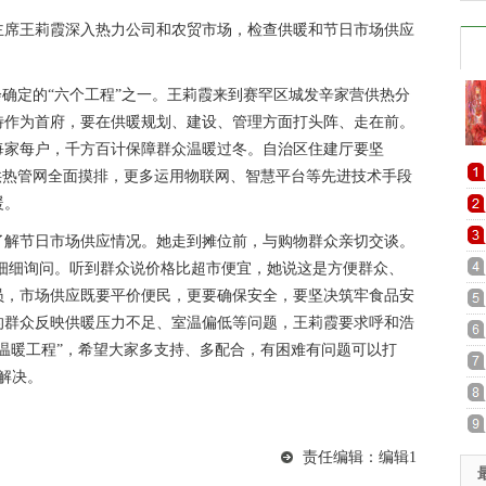
主席王莉霞深入热力公司和农贸市场，检查供暖和节日市场供应
确定的“六个工程”之一。王莉霞来到赛罕区城发辛家营供热分
特作为首府，要在供暖规划、建设、管理方面打头阵、走在前。
每家每户，千方百计保障群众温暖过冬。自治区住建厅要坚
供热管网全面摸排，更多运用物联网、智慧平台等先进技术手段
暖。
解节日市场供应情况。她走到摊位前，与购物群众亲切交谈。
霞细细询问。听到群众说价格比超市便宜，她说这是方便群众、
员，市场供应既要平价便民，更要确保安全，要坚决筑牢食品安
的群众反映供暖压力不足、室温偏低等问题，王莉霞要求呼和浩
温暖工程”，希望大家多支持、多配合，有困难有问题可以打
助解决。
责任编辑：编辑1