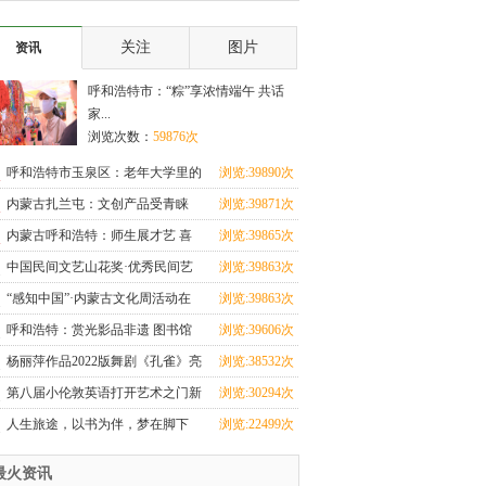
下周上映
活红色话剧
关注
图片
资讯
呼和浩特市：“粽”享浓情端午 共话
家...
浏览次数：
59876次
呼和浩特市玉泉区：老年大学里的
浏览:39890次
幸福“夕阳红”
内蒙古扎兰屯：文创产品受青睐
浏览:39871次
内蒙古呼和浩特：师生展才艺 喜
浏览:39865次
迎教师节
中国民间文艺山花奖·优秀民间艺
浏览:39863次
术表演（民歌）
“感知中国”·内蒙古文化周活动在
浏览:39863次
乌兰巴托启动
呼和浩特：赏光影品非遗 图书馆
浏览:39606次
里闹新春
杨丽萍作品2022版舞剧《孔雀》亮
浏览:38532次
相呼和浩特
第八届小伦敦英语打开艺术之门新
浏览:30294次
闻发布会圆满举
人生旅途，以书为伴，梦在脚下
浏览:22499次
最火资讯