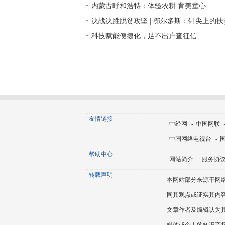
贿、
内蒙古呼和浩特：体验农耕 育美童心
决战决胜脱贫攻坚 | 鄂尔多斯：针尖上的
科技赋能便捷化，足不出户查征信
友情链接
中经网
-
中国网联
中国网络电视台
-
帮助中心
网站简介
-
服务协
转载声明
本网站部分来源于网
同其观点或证实其内
文章作者及编辑认为