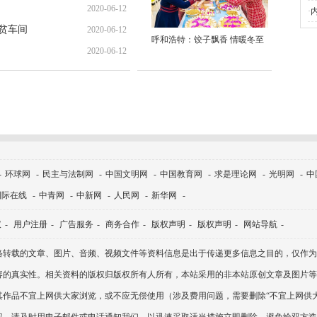
2020-06-12
09:42:44
·
扶贫车间
2020-06-12
17:10:23
呼和浩特：饺子飘香 情暖冬至
2020-06-12
16:56:47
16:38:04
-
环球网
-
民主与法制网
-
中国文明网
-
中国教育网
-
求是理论网
-
光明网
-
中
国际在线
-
中青网
-
中新网
-
人民网
-
新华网
-
议
-
用户注册
-
广告服务
-
商务合作
-
版权声明
-
版权声明
-
网站导航
-
络转载的文章、图片、音频、视频文件等资料信息是出于传递更多信息之目的，仅作为
容的真实性。相关资料的版权归版权所有人所有，本站采用的非本站原创文章及图片等
其作品不宜上网供大家浏览，或不应无偿使用（涉及费用问题，需要删除“不宜上网供大