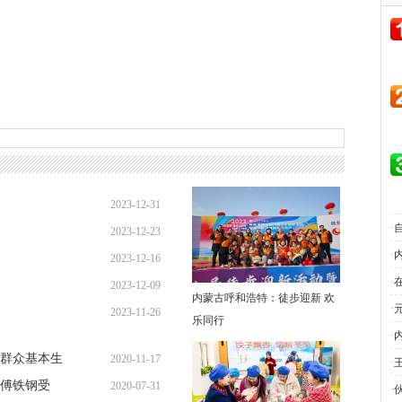
2023-12-31
·
2023-12-23
10:51:00
·
2023-12-16
11:34:02
·
2023-12-09
10:56:39
内蒙古呼和浩特：徒步迎新 欢
·
2023-11-26
11:51:15
乐同行
·
20:20:27
难群众基本生
2020-11-17
·
傅铁钢受
2020-07-31
14:37:09
·