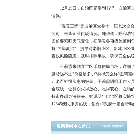
强调，呼和浩特作为首府，要在供
12月29日，自治区党委副书记、自治区
情况。
“温暖工程”是自治区党委十一届七次全会
公司，检查企业供暖情况。她强调，呼和浩
当前要紧盯天气变化，把供暖各项措施落到
持“冬病夏治”，提早对老旧小区、新建小区
查找风险隐患，及时排除事故，确保安全供
王莉霞来到赛罕区禾群便民市场，详细了
进货远不远?价格是多少?卖得怎么样?王莉
让老百姓得实惠的好事。王莉霞嘱咐工作人
全底线，让群众买得放心、吃得安心。在场
特市多想办法解决。她说明年自治区将实施“
12345便民服务热线，党委和政府一定会帮