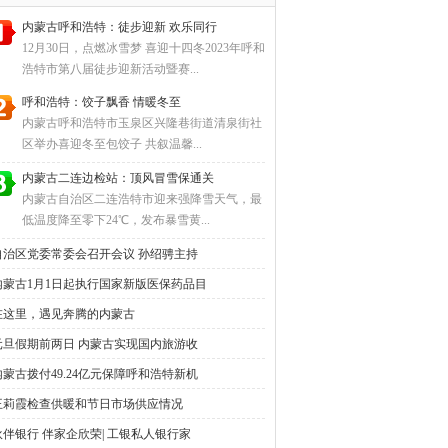
内蒙古呼和浩特：徒步迎新 欢乐同行
12月30日，点燃冰雪梦 喜迎十四冬2023年呼和
浩特市第八届徒步迎新活动暨赛...
呼和浩特：饺子飘香 情暖冬至
内蒙古呼和浩特市玉泉区兴隆巷街道清泉街社
区举办喜迎冬至包饺子 共叙温馨...
内蒙古二连边检站：顶风冒雪保通关
内蒙古自治区二连浩特市迎来强降雪天气，最
低温度降至零下24℃，发布暴雪黄...
自治区党委常委会召开会议 孙绍骋主持
内蒙古1月1日起执行国家新版医保药品目
在这里，遇见奔腾的内蒙古
元旦假期前两日 内蒙古实现国内旅游收
内蒙古拨付49.24亿元保障呼和浩特新机
王莉霞检查供暖和节日市场供应情况
伙伴银行 伴家企欣荣| 工银私人银行家