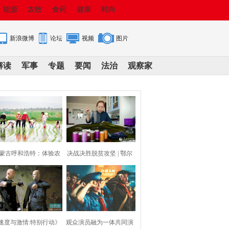
能源
农牧
食药
健康
时尚
新浪微博
论坛
视频
图片
解读
军事
专题
要闻
法治
观察家
蒙古呼和浩特：体验农
决战决胜脱贫攻坚 | 鄂尔
耕 育美童心
多斯：针尖上
速度与激情:特别行动》
观众演员融为一体共同演