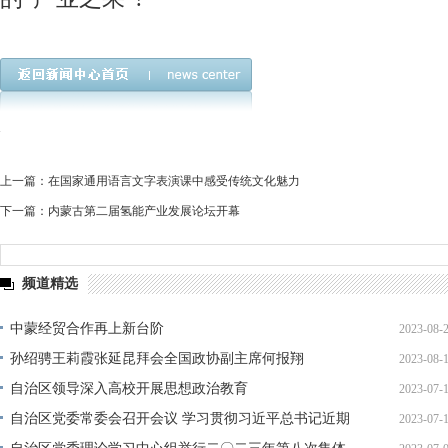
上一篇：
在国家通用语言文字表演课中感受传统文化魅力
下一篇：
内蒙古第二届氢能产业发展论坛开幕
频道精选
中蒙经贸合作再上新台阶
2023-08-
孙绍骋王莉霞张延昆拜会全国政协副主席何报翔
2023-08-
11:44:
自治区领导深入高校开展思想政治教育
2023-07-
11:00:
自治区党委常委会召开会议 学习贯彻习近平总书记近期
2023-07-
10:29: