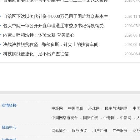
自治区党委理论学习中心组举行二〇二三年第八次集体
2023-07-
10:10:
学
12:03:
自治区下达以奖代补资金8000万元用于困难群众基本生
2020-11-
活
包头中院一审公开开庭审理通辽市委原书记傅铁钢受
2020-07-
14:37:
贿、
内蒙古呼和浩特：体验农耕 育美童心
2020-06-
09:42:
决战决胜脱贫攻坚 | 鄂尔多斯：针尖上的扶贫车间
2020-06-
17:10:
科技赋能便捷化，足不出户查征信
2020-06-
16:56:
16:38:
友情链接
中经网
-
中国网联
-
环球网
-
民主与法制网
-
中
中国网络电视台
-
国际在线
-
中青网
-
中新网
-
帮助中心
网站简介
-
服务协议
-
用户注册
-
广告服务
-
商