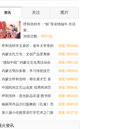
下周上映
活红色话剧
关注
图片
资讯
呼和浩特市：“粽”享浓情端午 共话
家...
浏览次数：
59915次
呼和浩特市玉泉区：老年大学里的
浏览:39934次
幸福“夕阳红”
内蒙古扎兰屯：文创产品受青睐
浏览:39919次
“感知中国”·内蒙古文化周活动在
浏览:39911次
乌兰巴托启动
内蒙古鄂尔多斯：学习传统技艺
浏览:39910次
传承优秀文化
内蒙古呼和浩特：师生展才艺 喜
浏览:39908次
迎教师节
中国民间文艺山花奖·优秀民间艺
浏览:39894次
术表演（民歌）
呼和浩特：赏光影品非遗 图书馆
浏览:39654次
里闹新春
杨丽萍作品2022版舞剧《孔雀》亮
浏览:38601次
相呼和浩特
第八届小伦敦英语打开艺术之门新
浏览:30327次
闻发布会圆满举
最火资讯