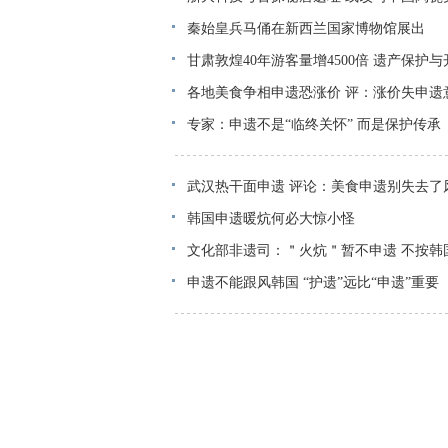
秦始皇兵马俑在新西兰国家博物馆展出
甘肃敦煌40年游客量增4500倍 遗产保护
各地美食争相申遗恐涨价 评：涨价失申遗
专家：申遗不是“临终关怀” 而是保护传承
武汉热干面申遗 评论：美食申遗别失去了
韩国申遗暖炕何必大惊小怪
文化部非遗司：＂火炕＂暂不申遗 不按韩
申遗不能跟风韩国 “护遗”远比“申遗”重要