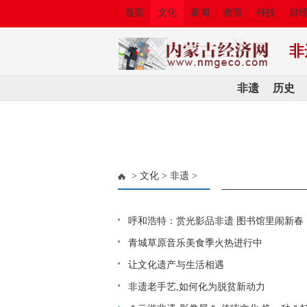
首页
文化
新闻
教育
科技
财
非
非遗
历史
>
文化
>
非遗
>
呼和浩特：赏光影品非遗 图书馆里闹新春
青城草原音乐美食季火热进行中
让文化遗产与生活相遇
非遗老手艺,如何化为脱贫新动力