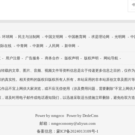
·
-
环球网
-
民主与法制网
-
中国文明网
-
中国教育网
-
求是理论网
-
光明网
-
中
国际在线
-
中青网
-
中新网
-
人民网
-
新华网
-
议
-
用户注册
-
广告服务
-
商务合作
-
版权声明
-
版权声明
-
网站导航
-
络转载的文章、图片、音频、视频文件等资料信息是出于传递更多信息之目的，仅作为
容的真实性。相关资料的版权归版权所有人所有，本站采用的非本站原创文章及图片等
其作品不宜上网供大家浏览，或不应无偿使用（涉及费用问题，需要删除“不宜上网供大
权，请及时用电子邮件或电话通知我们，以迅速采取适当措施立即删除，避免给双方造
Power by nmgeco
Power by DedeCms
邮箱：nmgeconomy@aliyun.com
备案信息：蒙ICP备2024013109号-1