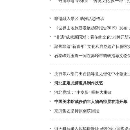
＂云游非遗·影像展＂ 传统文化,换一种＂
非遗融入景区 助推活态传承
《世界山地旅游发展趋势报告2019》发布
“非遗”成就新国潮：看传统文化“老树开新
聚焦非遗“新青年” 文化和自然遗产日探索更
石泰峰刘玉珠一同在赤峰市调研指导文物
央行等八部门出台指导意见强化中小微企
河北正定龙狮道具制作技艺
河北宽城：“小皮影” 唱响大廉政
中国美术馆藏任伯年人物画特展在港开幕
京演集团坚持原创获回报
浙大科技考古探秘唐遗址 或改写中国陶瓷