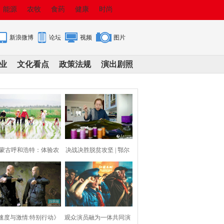
能源
农牧
食药
健康
时尚
新浪微博
论坛
视频
图片
业
文化看点
政策法规
演出剧照
蒙古呼和浩特：体验农
决战决胜脱贫攻坚 | 鄂尔
耕 育美童心
多斯：针尖上
速度与激情:特别行动》
观众演员融为一体共同演