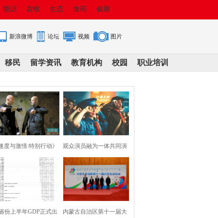
能源
农牧
生态
食药
健康
新浪微博
论坛
视频
图片
移民
留学资讯
教育机构
校园
职业培训
速度与激情:特别行动》
观众演员融为一体共同演
下周上映
活红色话剧
1省份上半年GDP正式出
内蒙古自治区第十一届大