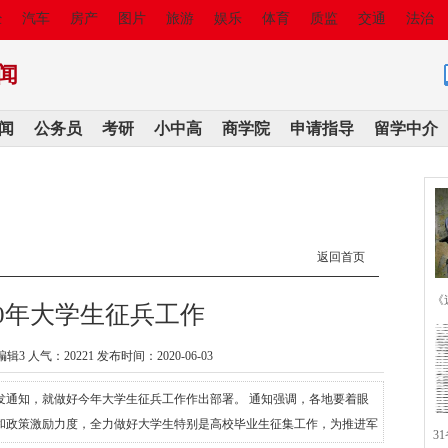
经
汽车
房产
图片
旅游
娱乐
体育
质监
交通
法治
闻
闻
公务员
考研
小中高
商学院
申请指导
留学中介
返回首页
《
20年大学生征兵工作
编辑3 人气：
20221 发布时间：2020-06-03
发通知，就做好今年大学生征兵工作作出部署。 通知强调，各地要着眼
和政策激励力度，全力做好大学生特别是高校毕业生征集工作，为推进军
3