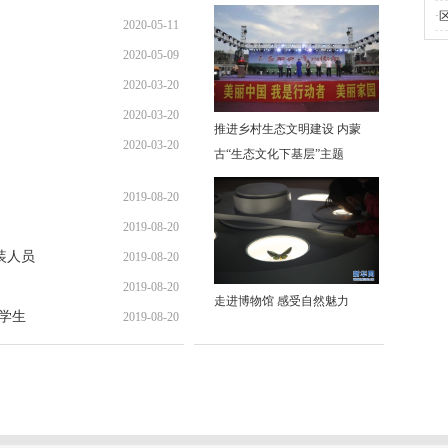
·
2020-05-11
2020-05-09
15:59:08
2020-03-20
09:59:22
2020-03-20
15:49:13
推进乡村生态文明建设 内蒙
2020-03-20
15:45:25
古“生态文化下基层”主题
15:36:43
2019-08-20
2019-08-20
19:10:01
装人员
2019-08-20
18:27:06
2019-08-20
17:04:47
走进博物馆 感受自然魅力
区学生
2019-08-20
16:04:21
15:15:36