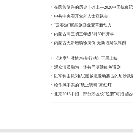
在民族复兴的历史丰碑上—2020中国抗疫记
中共中央召开党外人士座谈会
“云春游”赋能旅游业变革新动力
内蒙古高三初三年级3月30日开学
内蒙古无新增确诊病例 无新增疑似病例
《速度与激情:特别行动》下周上映
观众演员融为一体共同演活红色话剧
以军称击毙5名试图越境发动袭击的加沙武
给作风不实的“纸上调研”亮红灯
北京2016中招：部分郊区校“逆袭”可招城