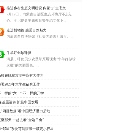
推进乡村生态文明建设 内蒙古“生态文
7月19日，内蒙古自治区生态环境厅不忘初
心、牢记使命主题教育暨生态文化下...
走进博物馆 感受自然魅力
内蒙古自然博物馆《壮美内蒙古》展厅。...
牛羊好似珍珠撒
清晨，呼伦贝尔农垦草原展现出“牛羊好似珍
珠撒”的美丽景色。...
高校在脱贫攻坚中应有大作为
部署2020年大学生征兵工作
不一样的“六一” 不一样的开学
保基层运转 护航中国发展
从“四普数据”看中国经济潜力后劲
夏至那天 一起去看“金边日食”
“比邻星”系统可能潜藏一颗更小行星