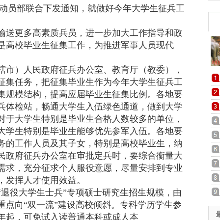
员部联合下发通知，就做好今年大学生征兵工
送更多高素质兵员，进一步加大工作指导和政
是高校毕业生征集工作，为推进军事人员现代
。
市）人民政府征兵办公室、教育厅（教委），
征集任务，把征集毕业生作为今年大学生征兵工
集规模结构，提高应届毕业生征集比例。各地要
兵体检站，畅通大学生入伍绿色通道，做到大学
对于大学生特别是毕业生合格人数较多的单位，
大学生特别是毕业生能够优先参军入伍。各地要
务的工作人员及其子女，特别是高校毕业生，纳
民政府征兵办公室在审批定兵时，要综合衡量大
需求，充分征求个人服役意愿，尽量安排到专业
，发挥人才使用效益。
“退役大学生士兵”专项硕士研究生招生规模，由
人，重点向“双一流”建设高校倾斜。专科学历学生参
2年起，可免试入读普通本科或成人本