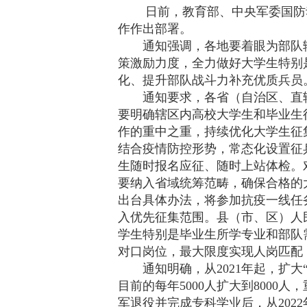
事人员现代化、提升部队战斗力补
日前，教育部、中央军委国防动
作作出部署。
通知强调，各地要着眼为部队输
策激励力度，全力做好大学生特别
化、提升部队战斗力补充优质兵员
通知要求，各省（自治区、直辖
要明确辖区内高校大学生和毕业生
作的重中之重，持续优化大学生征
结合疫情防控形势，常态化设置征
生随时报名应征、随时上站体检。
要纳入省域统筹范畴，确保合格的
出台具体办法，将参加抗疫一线任
入优先征集范围。县（市、区）人
学生特别是毕业生所学专业和部队
对口岗位，最大限度实现人岗匹配
通知明确，从2021年起，扩大
目前的每年5000人扩大到8000
军退役并完成专科学业后，从202