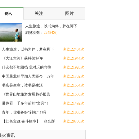
下周上映
活红色话剧
关注
图片
资讯
人生旅途，以书为伴，梦在脚下...
浏览次数：
22484次
人生旅途，以书为伴，梦在脚下
浏览:22484次
《大江大河》获持续好评
浏览:21944次
什么都不能阻挡 我对玩的向往
浏览:21926次
中国最北的早期人类距今一万年
浏览:21702次
书店是生意，读书是生活
浏览:21554次
《世界山地旅游发展趋势报告
浏览:21536次
2019》发布 山地旅游
带你看一千多年前的“文具”！
浏览:21492次
青年，你准备好“斜杠”了吗
浏览:21035次
【红色宝藏 奋斗故事】一张合影
浏览:20786次
呈现内蒙古革命的
最火资讯