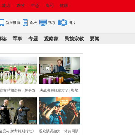
能源
农牧
生态
食药
健康
新浪微博
论坛
视频
图片
解读
军事
专题
观察家
民族宗教
要闻
蒙古呼和浩特：体验农
决战决胜脱贫攻坚 | 鄂尔
耕 育美童心
多斯：针尖上
速度与激情:特别行动》
观众演员融为一体共同演