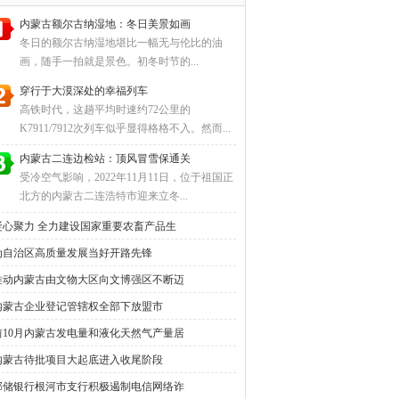
内蒙古额尔古纳湿地：冬日美景如画
冬日的额尔古纳湿地堪比一幅无与伦比的油
画，随手一拍就是景色。初冬时节的...
穿行于大漠深处的幸福列车
高铁时代，这趟平均时速约72公里的
K7911/7912次列车似乎显得格格不入。然而...
内蒙古二连边检站：顶风冒雪保通关
受冷空气影响，2022年11月11日，位于祖国正
北方的内蒙古二连浩特市迎来立冬...
凝心聚力 全力建设国家重要农畜产品生
为自治区高质量发展当好开路先锋
推动内蒙古由文物大区向文博强区不断迈
内蒙古企业登记管辖权全部下放盟市
前10月内蒙古发电量和液化天然气产量居
内蒙古待批项目大起底进入收尾阶段
邮储银行根河市支行积极遏制电信网络诈