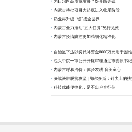
为自治区高质量发展当好开路先锋
内蒙古待批项目大起底进入收尾阶段
奶业再升级 “链”接全世界
内蒙古全力推动“五大任务”见行见效
内蒙古疫情防控更加精细化精准化
自治区下达以奖代补资金8000万元用于困
活
包头中院一审公开开庭审理通辽市委原书记
贿、
内蒙古呼和浩特：体验农耕 育美童心
决战决胜脱贫攻坚 | 鄂尔多斯：针尖上的
科技赋能便捷化，足不出户查征信