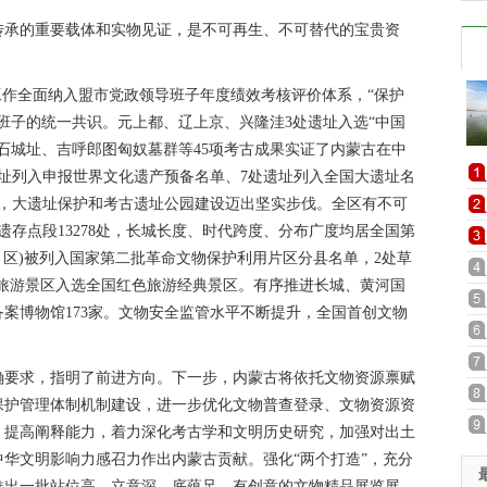
承的重要载体和实物见证，是不可再生、不可替代的宝贵资
作全面纳入盟市党政领导班子年度绩效考核评价体系，“保护
班子的统一共识。元上都、辽上京、兴隆洼3处遗址入选“中国
石城址、吉呼郎图匈奴墓群等45项考古成果实证了内蒙古在中
址列入申报世界文化遗产预备名单、7处遗址列入全国大遗址名
单，大遗址保护和考古遗址公园建设迈出坚实步伐。全区有不可
里、遗存点段13278处，长城长度、时代跨度、分布广度均居全国第
(市、区)被列入国家第二批革命文物保护利用片区分县名单，2处草
色旅游景区入选全国红色旅游经典景区。有序推进长城、黄河国
案博物馆173家。文物安全监管水平不断提升，全国首创文物
要求，指明了前进方向。下一步，内蒙古将依托文物资源禀赋
保护管理体制机制建设，进一步优化文物普查登录、文物资源资
。提高阐释能力，着力深化考古学和文明历史研究，加强对出土
华文明影响力感召力作出内蒙古贡献。强化“两个打造”，充分
推出一批站位高、立意深、底蕴足、有创意的文物精品展览展