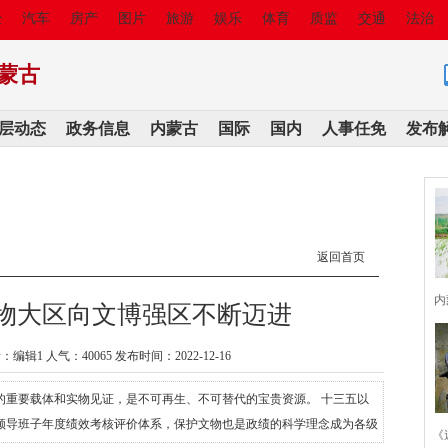
经
汽车
房产
图片
旅游
娱乐
体育
质监
交通
法治
蒙古
层动态
政务信息
内蒙古
国际
国内
人事任免
发布
返回首页
内
物大区向文博强区不断迈进
：编辑1 人气：
40065 发布时间：2022-12-16
的重要载体和实物见证，是不可再生、不可替代的宝贵资源。 十三五以
领导班子年度绩效考核评价体系，保护文物也是政绩的科学理念成为各级
《