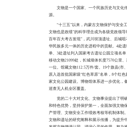
党政领导班子的统一共识。元上都
文物是一个国家、一个民族历史与文化传
源。
“十三五”以来，内蒙古文物保护与安全工
文物也是政绩”的科学理念成为各级党政领导
百年百大考古发现”，武川坝顶遗址、后城咀
华民族多元一体的历史进程中的贡献。4处遗
单、3处遗址列入国家考古遗址公园立项名
移动文物21099处，长城墙体长度7570公
一位。馆藏文物112.5万件/套。19个旗县
原入选首批国家级“红色草原”名单，8个红
家文化公园建设。博物馆体系进一步优化，备
巡查无人机全区覆盖。
党的二十大对文化、文物事业提出了明确
和特色优势，坚持保护第一，全面加强文物
产管理、文物安全工作绩效考核等机制体制
文物和遗址的研究阐释和展示传播，为提升中
发挥文物增进认同、浸润心灵的作用，努力