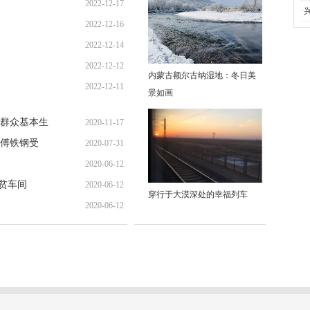
2022-12-17
·
2022-12-16
10:58:04
2022-12-14
10:17:17
2022-12-12
10:00:41
内蒙古额尔古纳湿地：冬日美
2022-12-11
19:00:00
景如画
09:41:00
难群众基本生
2020-11-17
傅铁钢受
2020-07-31
14:37:09
2020-06-12
09:42:44
扶贫车间
2020-06-12
17:10:23
穿行于大漠深处的幸福列车
2020-06-12
16:56:47
16:38:04