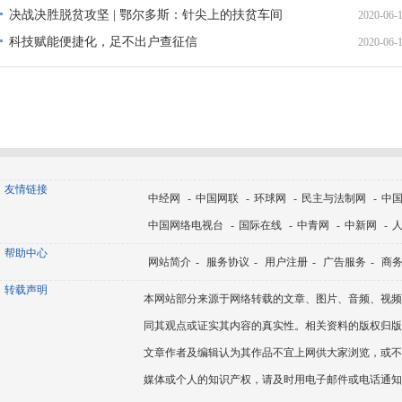
决战决胜脱贫攻坚 | 鄂尔多斯：针尖上的扶贫车间
2020-06-
17:10:
科技赋能便捷化，足不出户查征信
2020-06-
16:56:
16:38:
友情链接
中经网
-
中国网联
-
环球网
-
民主与法制网
-
中
中国网络电视台
-
国际在线
-
中青网
-
中新网
-
帮助中心
网站简介
-
服务协议
-
用户注册
-
广告服务
-
商
转载声明
本网站部分来源于网络转载的文章、图片、音频、视频
同其观点或证实其内容的真实性。相关资料的版权归版
文章作者及编辑认为其作品不宜上网供大家浏览，或不
媒体或个人的知识产权，请及时用电子邮件或电话通知