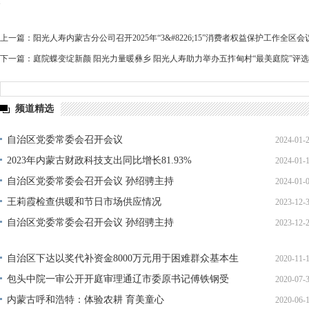
上一篇：
阳光人寿内蒙古分公司召开2025年“3&#8226;15”消费者权益保护工作全区会
下一篇：
庭院蝶变绽新颜 阳光力量暖彝乡 阳光人寿助力举办五拃甸村“最美庭院”评
频道精选
自治区党委常委会召开会议
2024-01-
2023年内蒙古财政科技支出同比增长81.93%
2024-01-
11:35:
自治区党委常委会召开会议 孙绍骋主持
2024-01-
11:38:
王莉霞检查供暖和节日市场供应情况
2023-12-
10:29:
自治区党委常委会召开会议 孙绍骋主持
2023-12-
10:51:
11:34:
自治区下达以奖代补资金8000万元用于困难群众基本生
2020-11-
活
包头中院一审公开开庭审理通辽市委原书记傅铁钢受
2020-07-
14:37:
贿、
内蒙古呼和浩特：体验农耕 育美童心
2020-06-
09:42: